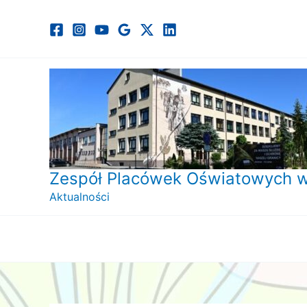
Przejdź
do
treści
Zespół Placówek Oświatowych w
Aktualności