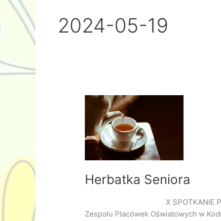
2024-05-19
Herbatka Seniora
X SPOTKANIE POKOLEŃ 9 maj
Zespołu Placówek Oświatowych w Kodni