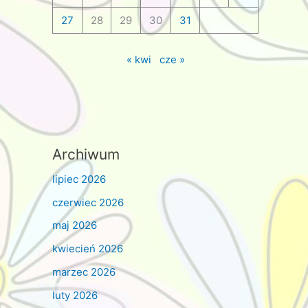
27
28
29
30
31
« kwi
cze »
Archiwum
lipiec 2026
czerwiec 2026
maj 2026
kwiecień 2026
marzec 2026
luty 2026