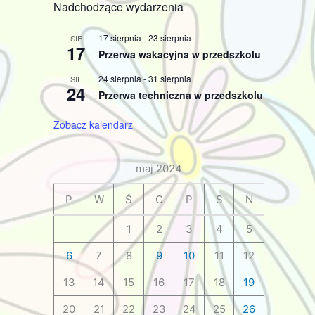
Nadchodzące wydarzenia
17 sierpnia
-
23 sierpnia
SIE
17
Przerwa wakacyjna w przedszkolu
24 sierpnia
-
31 sierpnia
SIE
24
Przerwa techniczna w przedszkolu
Zobacz kalendarz
maj 2024
P
W
Ś
C
P
S
N
1
2
3
4
5
6
7
8
9
10
11
12
13
14
15
16
17
18
19
20
21
22
23
24
25
26