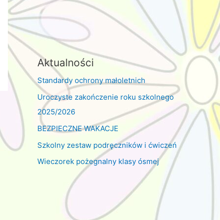
Aktualności
Standardy ochrony małoletnich
Uroczyste zakończenie roku szkolnego
2025/2026
BEZPIECZNE WAKACJE
Szkolny zestaw podręczników i ćwiczeń
Wieczorek pożegnalny klasy ósmej