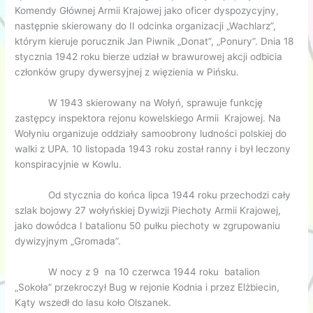
Komendy Głównej Armii Krajowej jako oficer dyspozycyjny,
następnie skierowany do II odcinka organizacji „Wachlarz”,
którym kieruje porucznik Jan Piwnik „Donat”, „Ponury”. Dnia 18
stycznia 1942 roku bierze udział w brawurowej akcji odbicia
członków grupy dywersyjnej z więzienia w Pińsku.
W 1943 skierowany na Wołyń, sprawuje funkcję
zastępcy inspektora rejonu kowelskiego Armii Krajowej. Na
Wołyniu organizuje oddziały samoobrony ludności polskiej do
walki z UPA. 10 listopada 1943 roku został ranny i był leczony
konspiracyjnie w Kowlu.
Od stycznia do końca lipca 1944 roku przechodzi cały
szlak bojowy 27 wołyńskiej Dywizji Piechoty Armii Krajowej,
jako dowódca I batalionu 50 pułku piechoty w zgrupowaniu
dywizyjnym „Gromada”.
W nocy z 9 na 10 czerwca 1944 roku batalion
„Sokoła” przekroczył Bug w rejonie Kodnia i przez Elżbiecin,
Kąty wszedł do lasu koło Olszanek.