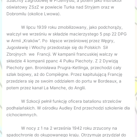
Szlachty Zagrodowej w Przemyślu, a potem jako instruktor
oświatowy ZSzZ w powiecie Turka nad Stryjem oraz w
Dobromilu (okolice Lwowa).
W lipcu 1939 roku zmobilizowany, jako podchorąży,
walczył we wrześniu w składzie macierzystego 5 psp 22 DPG
w Armii „Kraków”. Po klęsce wrześniowej przez Węgry,
Jugosławię i Włochy przedostaje się do Polskich Sił
Zbrojnych we Francji. W kampanii francuskiej walczy w
składzie 4 kompanii ppanc 4 Pułku Piechoty. Z 2 Dywizją
Piechoty gen. Bronisława Prugra-Ketlinga, przechodzi cały
szlak bojowy, aż do Compiègne. Przez kapitulującą Francję
przedziera się ze swoim oddziałem do portu w Bordeaux, a
potem przez kanał La Manche, do Anglii.
W Szkocji pełnił funkcję oficera batalionu strzelców
podhalańskich. W ośrodku Audley End przechodzi szkolenie dla
cichociemnych.
W nocy z 1 na 2 września 1942 roku zrzucony na
spadochronie do okupowanego kraju. Otrzymuje przydział do