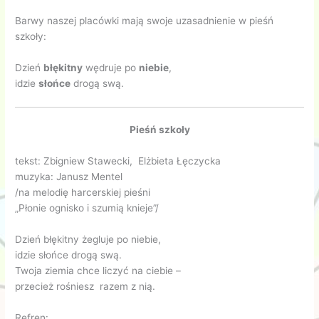
Barwy naszej placówki mają swoje uzasadnienie w pieśń
szkoły:
Dzień
błękitny
wędruje po
niebie
,
idzie
słońce
drogą swą.
Pieśń szkoły
tekst: Zbigniew Stawecki, Elżbieta Łęczycka
muzyka: Janusz Mentel
/na melodię harcerskiej pieśni
„Płonie ognisko i szumią knieje”/
Dzień błękitny żegluje po niebie,
idzie słońce drogą swą.
Twoja ziemia chce liczyć na ciebie –
przecież rośniesz razem z nią.
Refren: