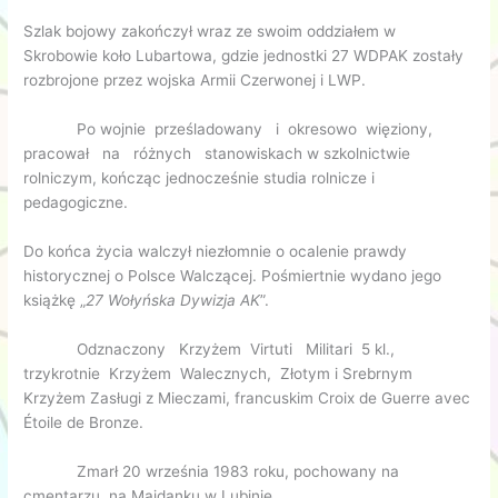
Szlak bojowy zakończył wraz ze swoim oddziałem w
Skrobowie koło Lubartowa, gdzie jednostki 27 WDPAK zostały
rozbrojone przez wojska Armii Czerwonej i LWP.
Po wojnie prześladowany i okresowo więziony,
pracował na różnych stanowiskach w szkolnictwie
rolniczym, kończąc jednocześnie studia rolnicze i
pedagogiczne.
Do końca życia walczył niezłomnie o ocalenie prawdy
historycznej o Polsce Walczącej. Pośmiertnie wydano jego
książkę „
27 Wołyńska Dywizja AK
”.
Odznaczony Krzyżem Virtuti Militari 5 kl.,
trzykrotnie Krzyżem Walecznych, Złotym i Srebrnym
Krzyżem Zasługi z Mieczami, francuskim Croix de Guerre avec
Étoile de Bronze.
Zmarł 20 września 1983 roku, pochowany na
cmentarzu na Majdanku w Lubinie.