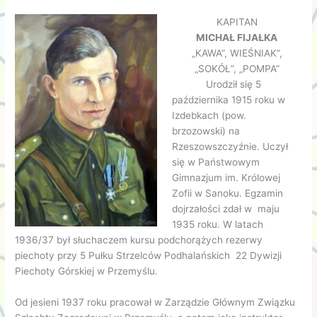
KAPITAN
MICHAŁ FIJAŁKA
„KAWA”, WIEŚNIAK”,
„SOKÓŁ”, „POMPA”
Urodził się 5
października 1915 roku w
Izdebkach (pow.
brzozowski) na
Rzeszowszczyźnie. Uczył
się w Państwowym
Gimnazjum im. Królowej
Zofii w Sanoku. Egzamin
dojrzałości zdał w maju
1935 roku. W latach
1936/37 był słuchaczem kursu podchorążych rezerwy
piechoty przy 5 Pułku Strzelców Podhalańskich 22 Dywizji
Piechoty Górskiej w Przemyślu.
Od jesieni 1937 roku pracował w Zarządzie Głównym Związku