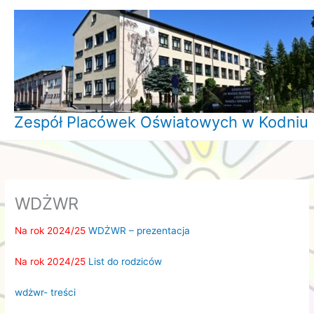
Przejdź
do
treści
Zespół Placówek Oświatowych w Kodniu
WDŻWR
Na rok 2024/25
WDŻWR – prezentacja
Na rok 2024/25
List do rodziców
wdżwr- treści