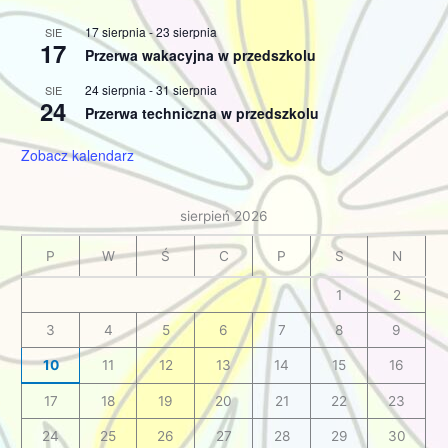
17 sierpnia
-
23 sierpnia
SIE
17
Przerwa wakacyjna w przedszkolu
24 sierpnia
-
31 sierpnia
SIE
24
Przerwa techniczna w przedszkolu
Zobacz kalendarz
sierpień 2026
P
W
Ś
C
P
S
N
1
2
3
4
5
6
7
8
9
10
11
12
13
14
15
16
17
18
19
20
21
22
23
24
25
26
27
28
29
30