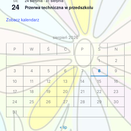
24 sierpnia
-
31 sierpnia
SIE
24
Przerwa techniczna w przedszkolu
Zobacz kalendarz
sierpień 2026
P
W
Ś
C
P
S
N
1
2
3
4
5
6
7
8
9
10
11
12
13
14
15
16
17
18
19
20
21
22
23
24
25
26
27
28
29
30
31
« lip