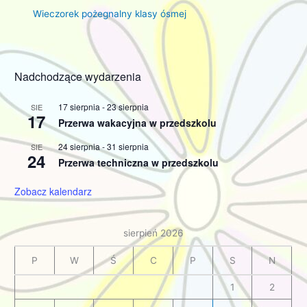
Wieczorek pożegnalny klasy ósmej
Nadchodzące wydarzenia
17 sierpnia
-
23 sierpnia
SIE
17
Przerwa wakacyjna w przedszkolu
24 sierpnia
-
31 sierpnia
SIE
24
Przerwa techniczna w przedszkolu
Zobacz kalendarz
sierpień 2026
P
W
Ś
C
P
S
N
1
2