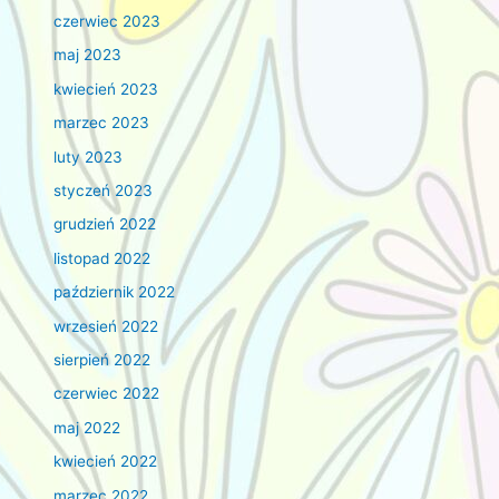
czerwiec 2023
maj 2023
kwiecień 2023
marzec 2023
luty 2023
styczeń 2023
grudzień 2022
listopad 2022
październik 2022
wrzesień 2022
sierpień 2022
czerwiec 2022
maj 2022
kwiecień 2022
marzec 2022