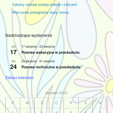
Szkolny zestaw podręczników i ćwiczeń
Wieczorek pożegnalny klasy ósmej
Nadchodzące wydarzenia
17 sierpnia
-
23 sierpnia
SIE
17
Przerwa wakacyjna w przedszkolu
24 sierpnia
-
31 sierpnia
SIE
24
Przerwa techniczna w przedszkolu
Zobacz kalendarz
sierpień 2022
P
W
Ś
C
P
S
N
1
2
3
4
5
6
7