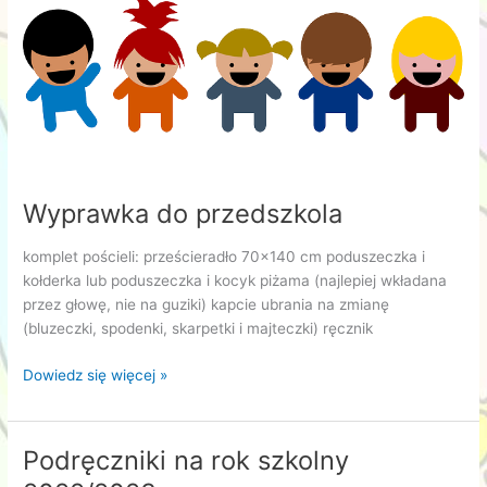
Wyprawka do przedszkola
komplet pościeli: prześcieradło 70×140 cm poduszeczka i
kołderka lub poduszeczka i kocyk piżama (najlepiej wkładana
przez głowę, nie na guziki) kapcie ubrania na zmianę
(bluzeczki, spodenki, skarpetki i majteczki) ręcznik
Wyprawka
Dowiedz się więcej »
do
przedszkola
Podręczniki na rok szkolny