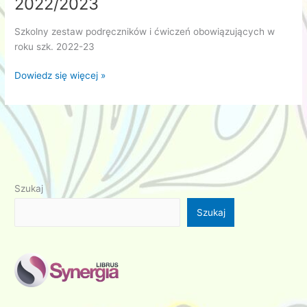
2022/2023
Szkolny zestaw podręczników i ćwiczeń obowiązujących w
roku szk. 2022-23
Podręczniki
Dowiedz się więcej »
na
rok
szkolny
2022/2023
Szukaj
Szukaj