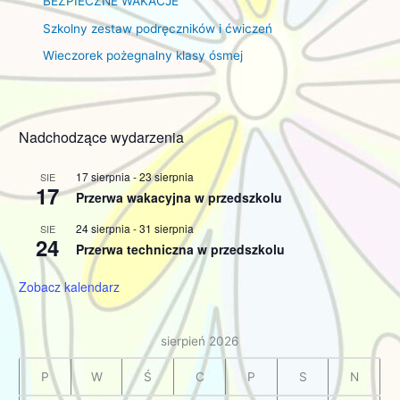
BEZPIECZNE WAKACJE
Szkolny zestaw podręczników i ćwiczeń
Wieczorek pożegnalny klasy ósmej
Nadchodzące wydarzenia
17 sierpnia
-
23 sierpnia
SIE
17
Przerwa wakacyjna w przedszkolu
24 sierpnia
-
31 sierpnia
SIE
24
Przerwa techniczna w przedszkolu
Zobacz kalendarz
sierpień 2026
P
W
Ś
C
P
S
N