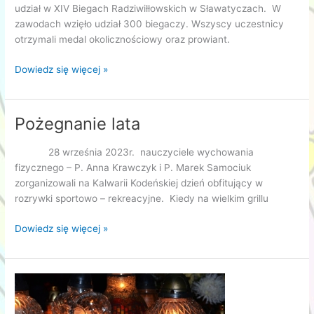
udział w XIV Biegach Radziwiłłowskich w Sławatyczach. W
zawodach wzięło udział 300 biegaczy. Wszyscy uczestnicy
otrzymali medal okolicznościowy oraz prowiant.
Biegi
Dowiedz się więcej »
Radziwiłłowskie
w
Sławatyczach
Pożegnanie lata
28 września 2023r. nauczyciele wychowania
fizycznego – P. Anna Krawczyk i P. Marek Samociuk
zorganizowali na Kalwarii Kodeńskiej dzień obfitujący w
rozrywki sportowo – rekreacyjne. Kiedy na wielkim grillu
Pożegnanie
Dowiedz się więcej »
lata