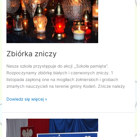
Zbiórka zniczy
Nasza szkoła przystępuje do akcji ,,Szkoła pamięta”.
Rozpoczynamy zbiórkę białych i czerwonych zniczy. 1
listopada zapłoną one na mogiłach żołnierskich i grobach
zmarłych nauczycieli na terenie gminy Kodeń. Znicze należy
Zbiórka
Dowiedz się więcej »
zniczy