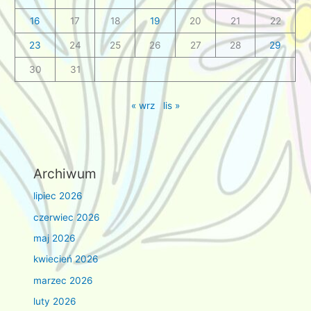
16
17
18
19
20
21
22
23
24
25
26
27
28
29
30
31
« wrz
lis »
Archiwum
lipiec 2026
czerwiec 2026
maj 2026
kwiecień 2026
marzec 2026
luty 2026