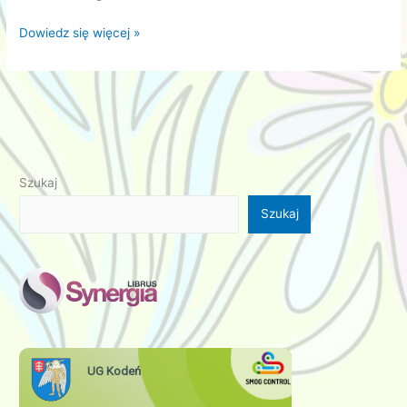
Konkursy
Dowiedz się więcej »
przedmiotowe
Szukaj
Szukaj