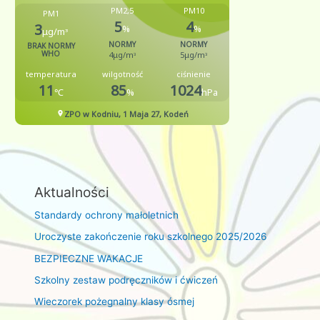
Aktualności
Standardy ochrony małoletnich
Uroczyste zakończenie roku szkolnego 2025/2026
BEZPIECZNE WAKACJE
Szkolny zestaw podręczników i ćwiczeń
Wieczorek pożegnalny klasy ósmej