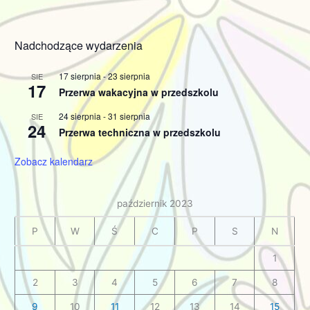
Nadchodzące wydarzenia
17 sierpnia
-
23 sierpnia
SIE
17
Przerwa wakacyjna w przedszkolu
24 sierpnia
-
31 sierpnia
SIE
24
Przerwa techniczna w przedszkolu
Zobacz kalendarz
październik 2023
P
W
Ś
C
P
S
N
1
2
3
4
5
6
7
8
9
10
11
12
13
14
15