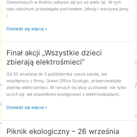
Oświatowych w Kodniu odbywa się już od wielu lat. W tym
roku szkolnym przebiegała pod hasłem „Miody i warzywa jemy
i
Akcja
Dowiedz się więcej »
,,Odżywiaj
się
zdrowo”
Finał akcji „Wszystkie dzieci
2023
zbierają elektrośmieci”
Od 20 września do 5 października nasza szkoła, we
współpracy z firmą Green Office Ecologic, przeprowadziła
zbiórkę elektrośmieci. W ramach tej akcji uczniowie nie tylko
uczyli się jak prawidłowo postępować z elektroodpadami,
Finał
Dowiedz się więcej »
akcji
„Wszystkie
dzieci
Piknik ekologiczny – 26 września
zbierają