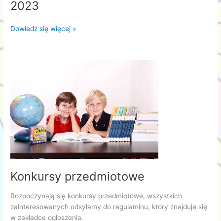
2023
elektrośmieci”
Piknik
Dowiedz się więcej »
ekologiczny
–
26
września
2023
Konkursy przedmiotowe
Rozpoczynają się konkursy przedmiotowe, wszystkich
zainteresowanych odsyłamy do regulaminu, który znajduje się
w zakładce ogłoszenia.