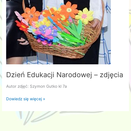
Jan
Paweł
II
.
Ewangelia
starości
i
cierpienia.
Dzień Edukacji Narodowej – zdjęcia
Autor zdjęć: Szymon Gutko kl 7a
Dzień
Dowiedz się więcej »
Edukacji
Narodowej
–
zdjęcia