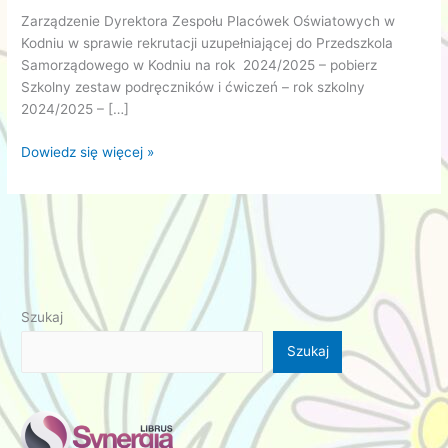
Zarządzenie Dyrektora Zespołu Placówek Oświatowych w
Kodniu w sprawie rekrutacji uzupełniającej do Przedszkola
Samorządowego w Kodniu na rok 2024/2025 – pobierz
Szkolny zestaw podręczników i ćwiczeń – rok szkolny
2024/2025 – […]
Rekrutacja
Dowiedz się więcej »
uzupełniająca
do
przedszkola,
wykaz
podręczników
Szukaj
Szukaj