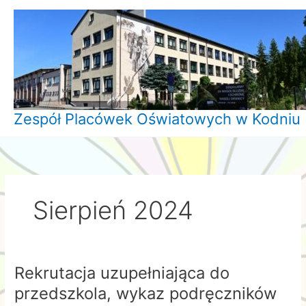
Przejdź
do
treści
Zespół Placówek Oświatowych w Kodniu
Sierpień 2024
Rekrutacja uzupełniająca do
przedszkola, wykaz podręczników