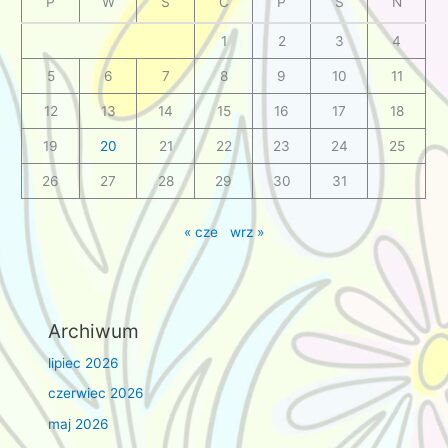
P
W
Ś
C
P
S
N
1
2
3
4
5
6
7
8
9
10
11
12
13
14
15
16
17
18
19
20
21
22
23
24
25
26
27
28
29
30
31
« cze
wrz »
Archiwum
lipiec 2026
czerwiec 2026
maj 2026