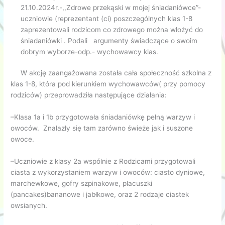
21.10.2024r.-,,Zdrowe przekąski w mojej śniadaniówce”-
uczniowie (reprezentant (ci) poszczególnych klas 1-8
zaprezentowali rodzicom co zdrowego można włożyć do
śniadaniówki . Podali argumenty świadczące o swoim
dobrym wyborze-odp.- wychowawcy klas.
W akcję zaangażowana została cała społeczność szkolna z
klas 1-8, która pod kierunkiem wychowawców( przy pomocy
rodziców) przeprowadziła następujące działania:
–Klasa 1a i 1b przygotowała śniadaniówkę pełną warzyw i
owoców. Znalazły się tam zarówno świeże jak i suszone
owoce.
–Uczniowie z klasy 2a wspólnie z Rodzicami przygotowali
ciasta z wykorzystaniem warzyw i owoców: ciasto dyniowe,
marchewkowe, gofry szpinakowe, placuszki
(pancakes)bananowe i jabłkowe, oraz 2 rodzaje ciastek
owsianych.