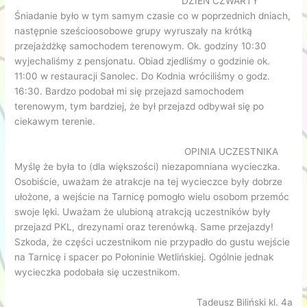
DZIEŃ CZWARTY
Śniadanie było w tym samym czasie co w poprzednich dniach,
następnie sześcioosobowe grupy wyruszały na krótką
przejażdżkę samochodem terenowym. Ok. godziny 10:30
wyjechaliśmy z pensjonatu. Obiad zjedliśmy o godzinie ok.
11:00 w restauracji Sanolec. Do Kodnia wróciliśmy o godz.
16:30. Bardzo podobał mi się przejazd samochodem
terenowym, tym bardziej, że był przejazd odbywał się po
ciekawym terenie.
OPINIA UCZESTNIKA
Myślę że była to (dla większości) niezapomniana wycieczka.
Osobiście, uważam że atrakcje na tej wycieczce były dobrze
ułożone, a wejście na Tarnicę pomogło wielu osobom przemóc
swoje lęki. Uważam że ulubioną atrakcją uczestników były
przejazd PKL, drezynami oraz terenówką. Same przejazdy!
Szkoda, że części uczestnikom nie przypadło do gustu wejście
na Tarnicę i spacer po Połoninie Wetlińskiej. Ogólnie jednak
wycieczka podobała się uczestnikom.
Tadeusz Biliński kl. 4a