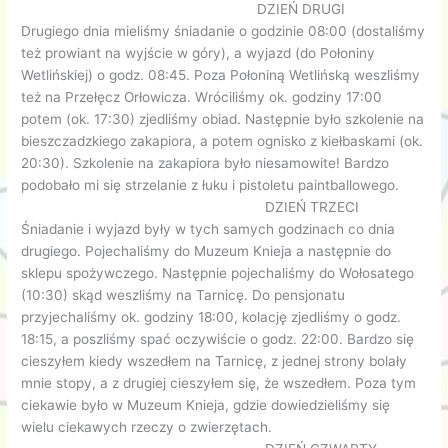
DZIEŃ DRUGI
Drugiego dnia mieliśmy śniadanie o godzinie 08:00 (dostaliśmy
też prowiant na wyjście w góry), a wyjazd (do Połoniny
Wetlińskiej) o godz. 08:45. Poza Połoniną Wetlińską weszliśmy
też na Przełęcz Orłowicza. Wróciliśmy ok. godziny 17:00
potem (ok. 17:30) zjedliśmy obiad. Następnie było szkolenie na
bieszczadzkiego zakapiora, a potem ognisko z kiełbaskami (ok.
20:30). Szkolenie na zakapiora było niesamowite! Bardzo
podobało mi się strzelanie z łuku i pistoletu paintballowego.
DZIEŃ TRZECI
Śniadanie i wyjazd były w tych samych godzinach co dnia
drugiego. Pojechaliśmy do Muzeum Knieja a następnie do
sklepu spożywczego. Następnie pojechaliśmy do Wołosatego
(10:30) skąd weszliśmy na Tarnicę. Do pensjonatu
przyjechaliśmy ok. godziny 18:00, kolację zjedliśmy o godz.
18:15, a poszliśmy spać oczywiście o godz. 22:00. Bardzo się
cieszyłem kiedy wszedłem na Tarnicę, z jednej strony bolały
mnie stopy, a z drugiej cieszyłem się, że wszedłem. Poza tym
ciekawie było w Muzeum Knieja, gdzie dowiedzieliśmy się
wielu ciekawych rzeczy o zwierzętach.