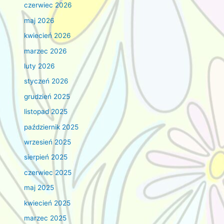
czerwiec 2026
maj 2026
kwiecień 2026
marzec 2026
luty 2026
styczeń 2026
grudzień 2025
listopad 2025
październik 2025
wrzesień 2025
sierpień 2025
czerwiec 2025
maj 2025
kwiecień 2025
marzec 2025