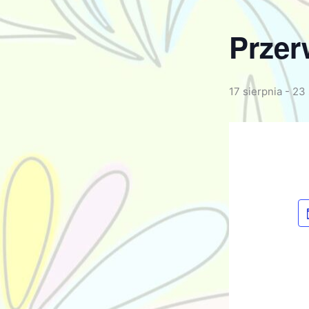
Przer
17 sierpnia
-
23 