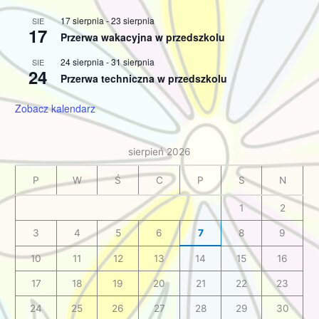
17 sierpnia
-
23 sierpnia
SIE
17
Przerwa wakacyjna w przedszkolu
24 sierpnia
-
31 sierpnia
SIE
24
Przerwa techniczna w przedszkolu
Zobacz kalendarz
sierpień 2026
P
W
Ś
C
P
S
N
1
2
3
4
5
6
7
8
9
10
11
12
13
14
15
16
17
18
19
20
21
22
23
24
25
26
27
28
29
30