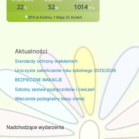
Aktualności
Standardy ochrony małoletnich
Uroczyste zakończenie roku szkolnego 2025/2026
BEZPIECZNE WAKACJE
Szkolny zestaw podręczników i ćwiczeń
Wieczorek pożegnalny klasy ósmej
Nadchodzące wydarzenia