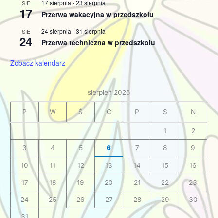
17 sierpnia
-
23 sierpnia
SIE
17
Przerwa wakacyjna w przedszkolu
24 sierpnia
-
31 sierpnia
SIE
24
Przerwa techniczna w przedszkolu
Zobacz kalendarz
sierpień 2026
P
W
Ś
C
P
S
N
1
2
3
4
5
6
7
8
9
10
11
12
13
14
15
16
17
18
19
20
21
22
23
24
25
26
27
28
29
30
31