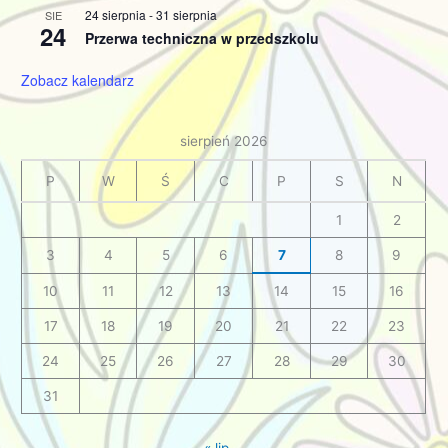
24 sierpnia
-
31 sierpnia
SIE
24
Przerwa techniczna w przedszkolu
Zobacz kalendarz
sierpień 2026
P
W
Ś
C
P
S
N
1
2
3
4
5
6
7
8
9
10
11
12
13
14
15
16
17
18
19
20
21
22
23
24
25
26
27
28
29
30
31
« lip