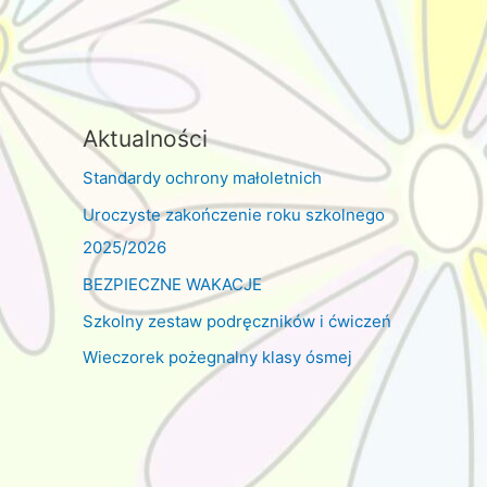
Aktualności
Standardy ochrony małoletnich
Uroczyste zakończenie roku szkolnego
2025/2026
BEZPIECZNE WAKACJE
Szkolny zestaw podręczników i ćwiczeń
Wieczorek pożegnalny klasy ósmej