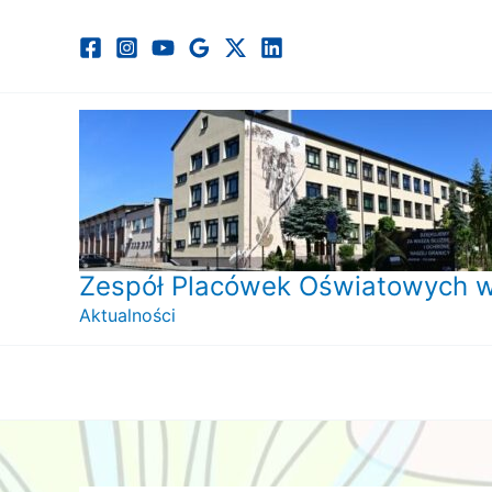
Przejdź
do
treści
Zespół Placówek Oświatowych w
Aktualności