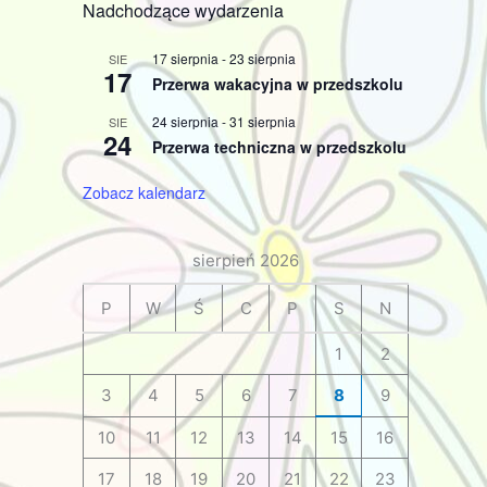
Nadchodzące wydarzenia
17 sierpnia
-
23 sierpnia
SIE
17
Przerwa wakacyjna w przedszkolu
24 sierpnia
-
31 sierpnia
SIE
24
Przerwa techniczna w przedszkolu
Zobacz kalendarz
sierpień 2026
P
W
Ś
C
P
S
N
1
2
3
4
5
6
7
8
9
10
11
12
13
14
15
16
17
18
19
20
21
22
23