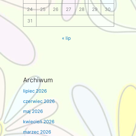
24
25
26
27
28
29
30
31
« lip
Archiwum
lipiec 2026
czerwiec 2026
maj 2026
kwiecień 2026
marzec 2026