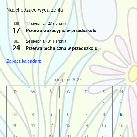
Nadchodzące wydarzenia
17 sierpnia
-
23 sierpnia
SIE
17
Przerwa wakacyjna w przedszkolu
24 sierpnia
-
31 sierpnia
SIE
24
Przerwa techniczna w przedszkolu
Zobacz kalendarz
sierpień 2026
P
W
Ś
C
P
S
N
1
2
3
4
5
6
7
8
9
10
11
12
13
14
15
16
17
18
19
20
21
22
23