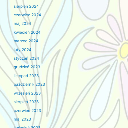
sierpień 2024
czerwiec 2024
maj 2024
kwiecień 2024
marzec 2024
luty 2024
styczeń 2024
grudzień 2023
listopad 2023
październik 2023
wrzesień 2023
sierpień 2023
czerwiec 2023
maj 2023
kwiecień 2023