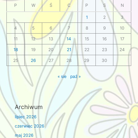
P
W
Ś
C
P
S
N
1
2
3
4
5
6
7
8
9
10
11
12
13
14
15
16
17
18
19
20
21
22
23
24
25
26
27
28
29
30
« sie
paź »
Archiwum
lipiec 2026
czerwiec 2026
maj 2026