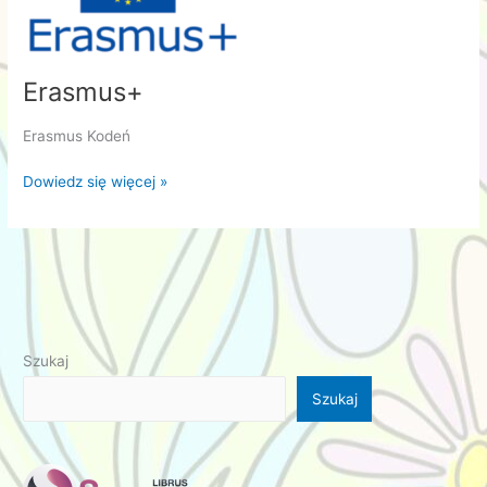
Erasmus+
Erasmus Kodeń
Erasmus+
Dowiedz się więcej »
Szukaj
Szukaj