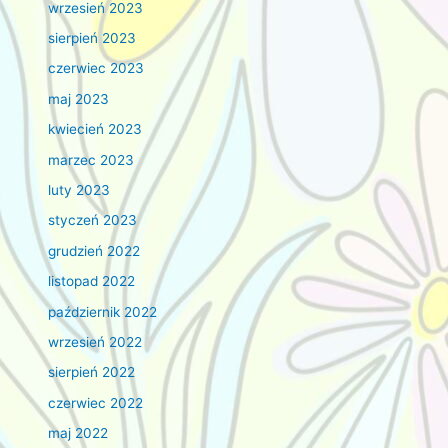
wrzesień 2023
sierpień 2023
czerwiec 2023
maj 2023
kwiecień 2023
marzec 2023
luty 2023
styczeń 2023
grudzień 2022
listopad 2022
październik 2022
wrzesień 2022
sierpień 2022
czerwiec 2022
maj 2022