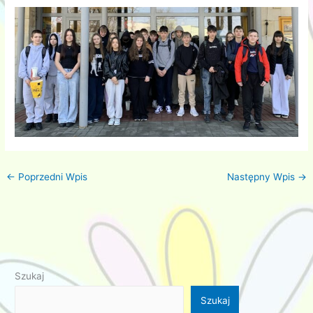
←
Poprzedni Wpis
Następny Wpis
→
Szukaj
Szukaj