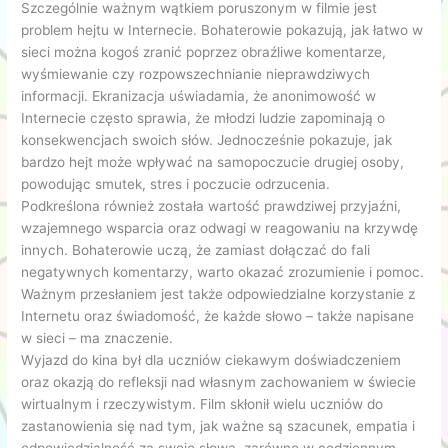
Szczególnie ważnym wątkiem poruszonym w filmie jest
problem hejtu w Internecie. Bohaterowie pokazują, jak łatwo w
sieci można kogoś zranić poprzez obraźliwe komentarze,
wyśmiewanie czy rozpowszechnianie nieprawdziwych
informacji. Ekranizacja uświadamia, że anonimowość w
Internecie często sprawia, że młodzi ludzie zapominają o
konsekwencjach swoich słów. Jednocześnie pokazuje, jak
bardzo hejt może wpływać na samopoczucie drugiej osoby,
powodując smutek, stres i poczucie odrzucenia.
Podkreślona również została wartość prawdziwej przyjaźni,
wzajemnego wsparcia oraz odwagi w reagowaniu na krzywdę
innych. Bohaterowie uczą, że zamiast dołączać do fali
negatywnych komentarzy, warto okazać zrozumienie i pomoc.
Ważnym przesłaniem jest także odpowiedzialne korzystanie z
Internetu oraz świadomość, że każde słowo – także napisane
w sieci – ma znaczenie.
Wyjazd do kina był dla uczniów ciekawym doświadczeniem
oraz okazją do refleksji nad własnym zachowaniem w świecie
wirtualnym i rzeczywistym. Film skłonił wielu uczniów do
zastanowienia się nad tym, jak ważne są szacunek, empatia i
odpowiedzialność za swoje słowa, zarówno w codziennym