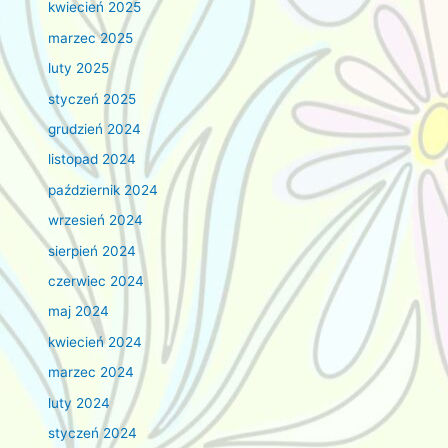
kwiecień 2025
marzec 2025
luty 2025
styczeń 2025
grudzień 2024
listopad 2024
październik 2024
wrzesień 2024
sierpień 2024
czerwiec 2024
maj 2024
kwiecień 2024
marzec 2024
luty 2024
styczeń 2024