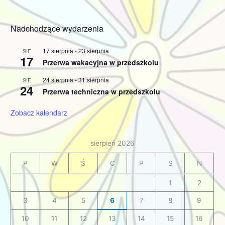
Nadchodzące wydarzenia
17 sierpnia
-
23 sierpnia
SIE
17
Przerwa wakacyjna w przedszkolu
24 sierpnia
-
31 sierpnia
SIE
24
Przerwa techniczna w przedszkolu
Zobacz kalendarz
sierpień 2026
P
W
Ś
C
P
S
N
1
2
3
4
5
6
7
8
9
10
11
12
13
14
15
16