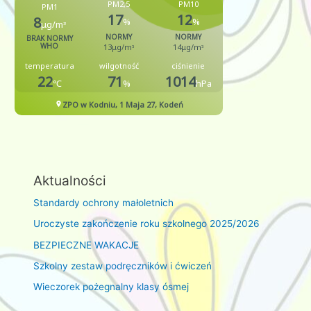
Aktualności
Standardy ochrony małoletnich
Uroczyste zakończenie roku szkolnego 2025/2026
BEZPIECZNE WAKACJE
Szkolny zestaw podręczników i ćwiczeń
Wieczorek pożegnalny klasy ósmej