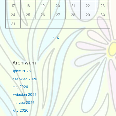
17
18
19
20
21
22
23
24
25
26
27
28
29
30
31
« lip
Archiwum
lipiec 2026
czerwiec 2026
maj 2026
kwiecień 2026
marzec 2026
luty 2026