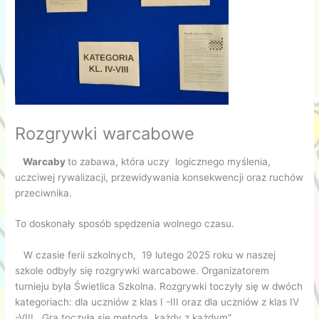
Rozgrywki warcabowe
Warcaby
to zabawa, która uczy logicznego myślenia,
uczciwej rywalizacji, przewidywania konsekwencji oraz ruchów
przeciwnika.
To doskonały sposób spędzenia wolnego czasu.
W czasie ferii szkolnych, 19 lutego 2025 roku w naszej
szkole odbyły się rozgrywki warcabowe. Organizatorem
turnieju była Świetlica Szkolna. Rozgrywki toczyły się w dwóch
kategoriach: dla uczniów z klas I -III oraz dla uczniów z klas IV
-VIII. Gra toczyła się metodą „każdy z każdym”.