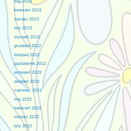
maj 2023
kwiecień 2023
marzec 2023
luty 2023
styczeń 2023
grudzień 2022
listopad 2022
październik 2022
wrzesień 2022
sierpień 2022
czerwiec 2022
maj 2022
kwiecień 2022
marzec 2022
luty 2022