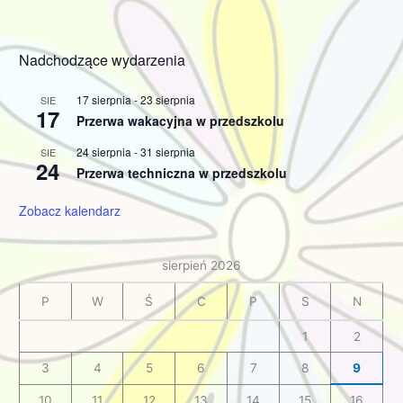
Nadchodzące wydarzenia
17 sierpnia
-
23 sierpnia
SIE
17
Przerwa wakacyjna w przedszkolu
24 sierpnia
-
31 sierpnia
SIE
24
Przerwa techniczna w przedszkolu
Zobacz kalendarz
sierpień 2026
P
W
Ś
C
P
S
N
1
2
3
4
5
6
7
8
9
10
11
12
13
14
15
16