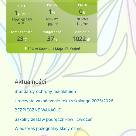
Aktualności
Standardy ochrony małoletnich
Uroczyste zakończenie roku szkolnego 2025/2026
BEZPIECZNE WAKACJE
Szkolny zestaw podręczników i ćwiczeń
Wieczorek pożegnalny klasy ósmej