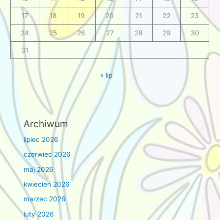
17
18
19
20
21
22
23
24
25
26
27
28
29
30
31
« lip
Archiwum
lipiec 2026
czerwiec 2026
maj 2026
kwiecień 2026
marzec 2026
luty 2026