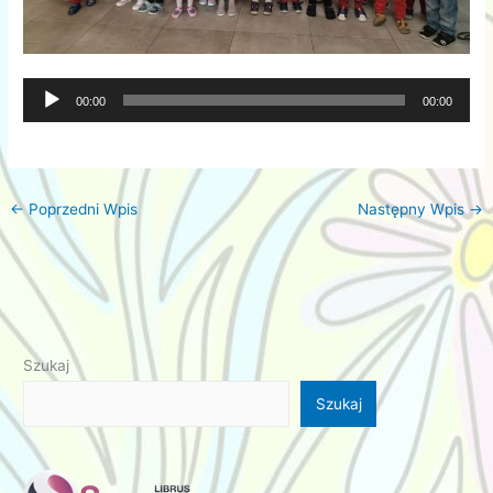
Odtwarzacz
00:00
00:00
plików
dźwiękowych
←
Poprzedni Wpis
Następny Wpis
→
Szukaj
Szukaj