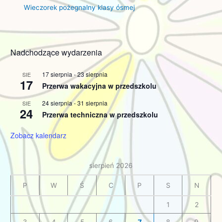
Wieczorek pożegnalny klasy ósmej
Nadchodzące wydarzenia
17 sierpnia
-
23 sierpnia
SIE
17
Przerwa wakacyjna w przedszkolu
24 sierpnia
-
31 sierpnia
SIE
24
Przerwa techniczna w przedszkolu
Zobacz kalendarz
sierpień 2026
P
W
Ś
C
P
S
N
1
2