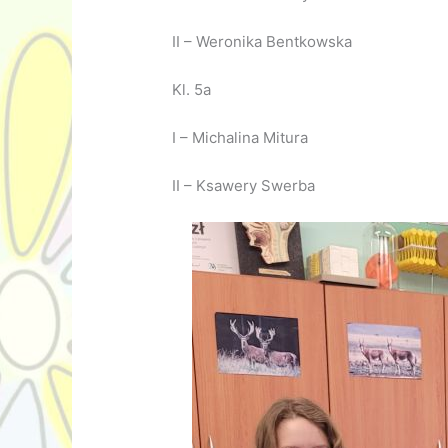
II – Weronika Bentkowska
Kl. 5a
I – Michalina Mitura
II – Ksawery Swerba