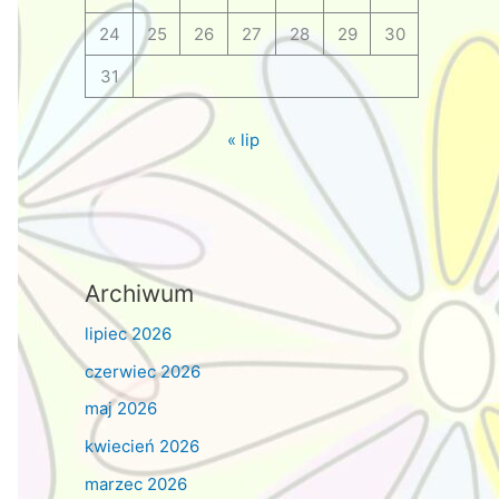
24
25
26
27
28
29
30
31
« lip
Archiwum
lipiec 2026
czerwiec 2026
maj 2026
kwiecień 2026
marzec 2026