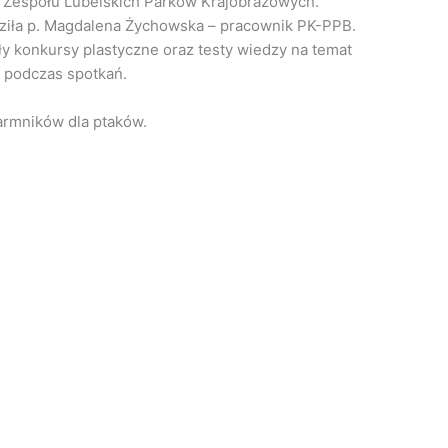
 Zespołu Lubelskich Parków Krajobrazowych.
dziła p. Magdalena Żychowska – pracownik PK-PPB.
y konkursy plastyczne oraz testy wiedzy na temat
a podczas spotkań.
karmników dla ptaków.