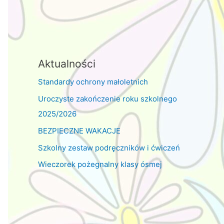
Aktualności
Standardy ochrony małoletnich
Uroczyste zakończenie roku szkolnego
2025/2026
BEZPIECZNE WAKACJE
Szkolny zestaw podręczników i ćwiczeń
Wieczorek pożegnalny klasy ósmej