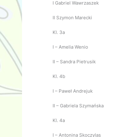
I Gabriel Wawrzaszek
II Szymon Marecki
Kl. 3a
I – Amelia Wenio
II – Sandra Pietrusik
Kl. 4b
I – Paweł Andrejuk
II – Gabriela Szymańska
Kl. 4a
I – Antonina Skoczylas