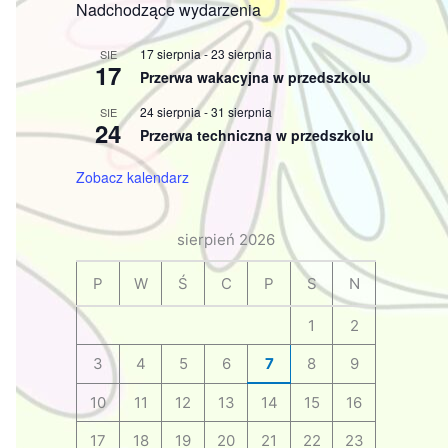
Nadchodzące wydarzenia
17 sierpnia
-
23 sierpnia
SIE
17
Przerwa wakacyjna w przedszkolu
24 sierpnia
-
31 sierpnia
SIE
24
Przerwa techniczna w przedszkolu
Zobacz kalendarz
sierpień 2026
P
W
Ś
C
P
S
N
1
2
3
4
5
6
7
8
9
10
11
12
13
14
15
16
17
18
19
20
21
22
23