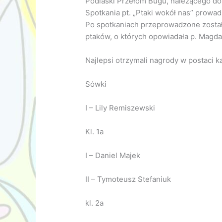
Podlaski Przełom Bugu, należącego do
Spotkania pt. „Ptaki wokół nas” prowa
Po spotkaniach przeprowadzone został
ptaków, o których opowiadała p. Magd
Najlepsi otrzymali nagrody w postaci 
Sówki
I – Lily Remiszewski
Kl. 1a
I – Daniel Majek
II – Tymoteusz Stefaniuk
kl. 2a