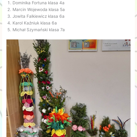
Dominika Fortuna klasa 4a
Marcin Wojewoda klasa 5a
Jowita Falkiewicz klasa 6a
Karol Kaźniuk klasa 6a
Michał Szymański klasa 7a