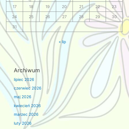
17
18
19
20
21
22
23
24
25
26
27
28
29
30
31
« lip
Archiwum
lipiec 2026
czerwiec 2026
maj 2026
kwiecień 2026
marzec 2026
luty 2026