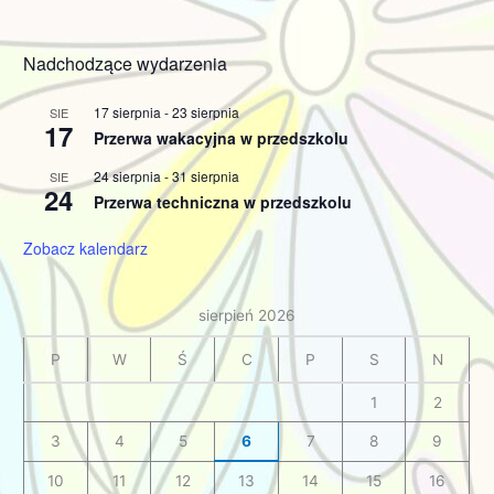
Nadchodzące wydarzenia
17 sierpnia
-
23 sierpnia
SIE
17
Przerwa wakacyjna w przedszkolu
24 sierpnia
-
31 sierpnia
SIE
24
Przerwa techniczna w przedszkolu
Zobacz kalendarz
sierpień 2026
P
W
Ś
C
P
S
N
1
2
3
4
5
6
7
8
9
10
11
12
13
14
15
16