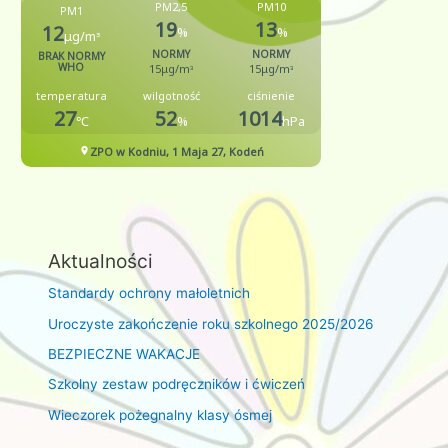
Aktualności
Standardy ochrony małoletnich
Uroczyste zakończenie roku szkolnego 2025/2026
BEZPIECZNE WAKACJE
Szkolny zestaw podręczników i ćwiczeń
Wieczorek pożegnalny klasy ósmej