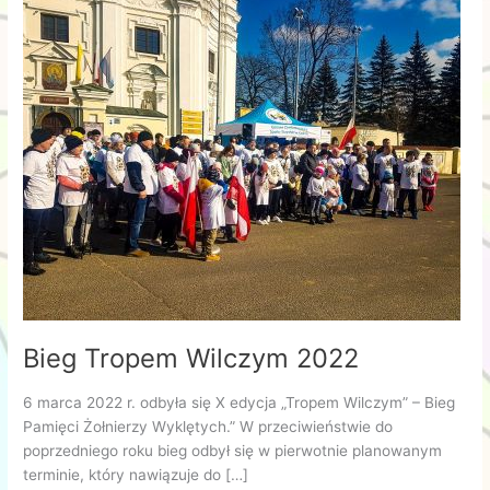
Bieg Tropem Wilczym 2022
6 marca 2022 r. odbyła się X edycja „Tropem Wilczym” – Bieg
Pamięci Żołnierzy Wyklętych.” W przeciwieństwie do
poprzedniego roku bieg odbył się w pierwotnie planowanym
terminie, który nawiązuje do […]