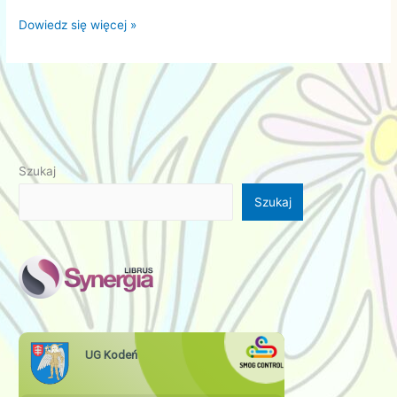
Bieg
Dowiedz się więcej »
Tropem
Wilczym
2022
Szukaj
Szukaj