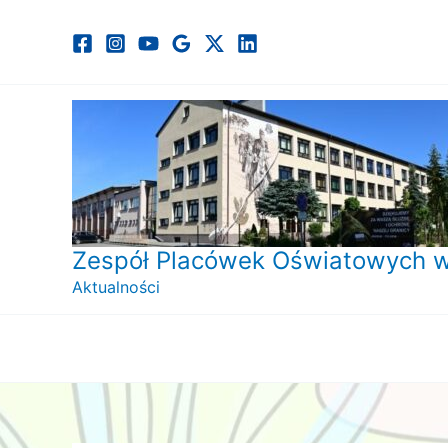
Przejdź
do
treści
Zespół Placówek Oświatowych w
Aktualności