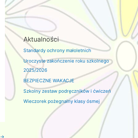
Aktualności
Standardy ochrony małoletnich
Uroczyste zakończenie roku szkolnego
2025/2026
BEZPIECZNE WAKACJE
Szkolny zestaw podręczników i ćwiczeń
Wieczorek pożegnalny klasy ósmej
→