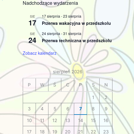
Nadchodzące wydarzenia
17 sierpnia
-
23 sierpnia
SIE
17
Przerwa wakacyjna w przedszkolu
24 sierpnia
-
31 sierpnia
SIE
24
Przerwa techniczna w przedszkolu
Zobacz kalendarz
sierpień 2026
P
W
Ś
C
P
S
N
1
2
3
4
5
6
7
8
9
10
11
12
13
14
15
16
17
18
19
20
21
22
23