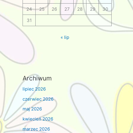
24
25
26
27
28
29
30
31
« lip
Archiwum
lipiec 2026
czerwiec 2026
maj 2026
kwiecień 2026
marzec 2026