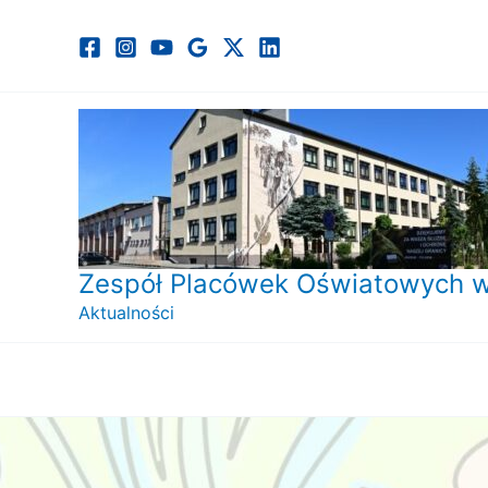
Przejdź
do
treści
Zespół Placówek Oświatowych w
Aktualności