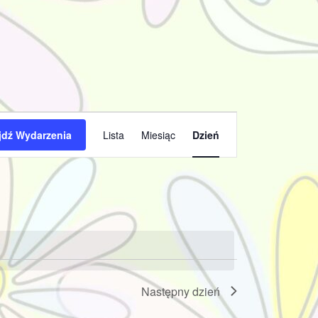
Wydarzenie
jdź Wydarzenia
Lista
Miesiąc
Dzień
Widoki
nawigacja
Następny dzień