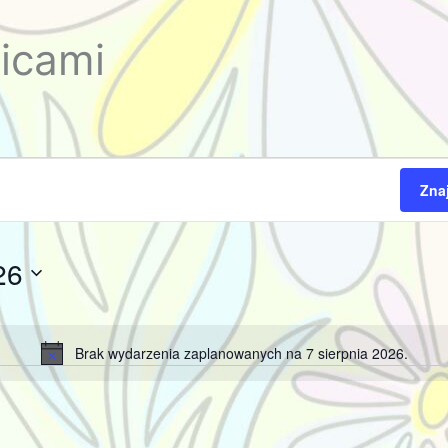
zicami
Zna
26
Brak wydarzenia zaplanowanych na 7 sierpnia 2026.
Powiadomienie