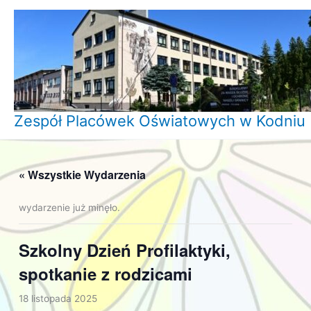
Przejdź
do
treści
Zespół Placówek Oświatowych w Kodniu
« Wszystkie Wydarzenia
wydarzenie już minęło.
Szkolny Dzień Profilaktyki,
spotkanie z rodzicami
18 listopada 2025